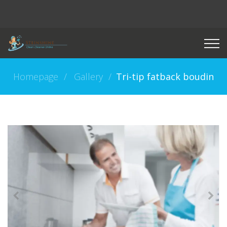
Homepage
Gallery
Tri-tip fatback boudin